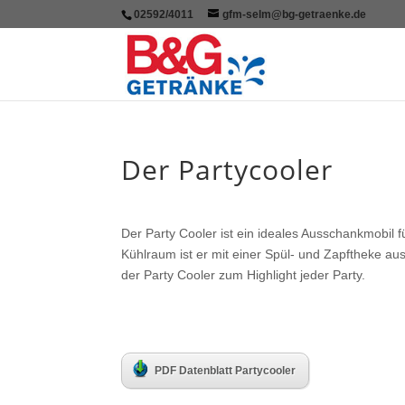
02592/4011
gfm-selm@bg-getraenke.de
Der Partycooler
Der Party Cooler ist ein ideales Ausschankmobil 
Kühlraum ist er mit einer Spül- und Zapftheke au
der Party Cooler zum Highlight jeder Party.
PDF Datenblatt Partycooler