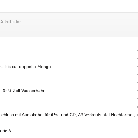
Detailbilder
kt: bis ca. doppelte Menge
ß für ½ Zoll Wasserhahn
chluss mit Audiokabel für iPod und CD, A3 Verkaufstafel Hochformat,
orie A