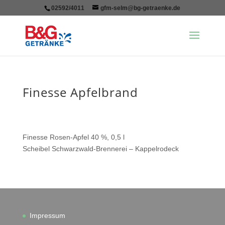
02592/4011
gfm-selm@bg-getraenke.de
Finesse Apfelbrand
Finesse Rosen-Apfel 40 %, 0,5 l
Scheibel Schwarzwald-Brennerei – Kappelrodeck
Impressum