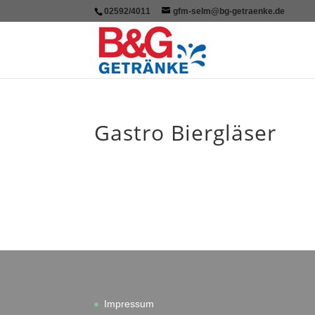
02592/4011
gfm-selm@bg-getraenke.de
Gastro Biergläser
Impressum