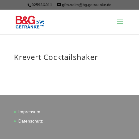
02592/4011
gfm-selm@bg-getraenke.de
Krevert Cocktailshaker
Impressum
Datenschutz