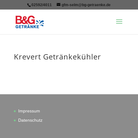
02592/4011
gfm-selm@bg-getraenke.de
Krevert Getränkekühler
Impressum
Datenschutz