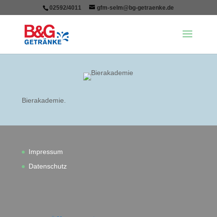
02592/4011
gfm-selm@bg-getraenke.de
Bierakademie.
Impressum
Datenschutz