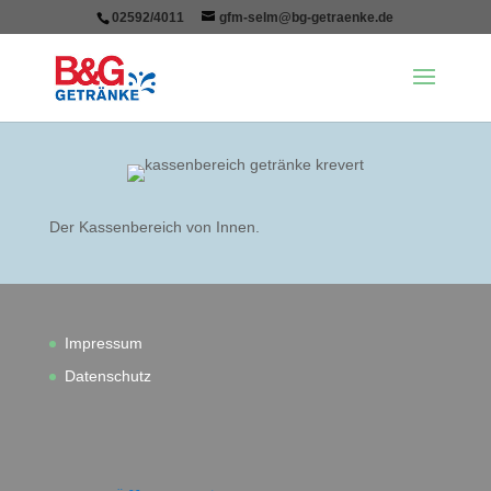
02592/4011
gfm-selm@bg-getraenke.de
Der Kassenbereich von Innen.
Impressum
Datenschutz